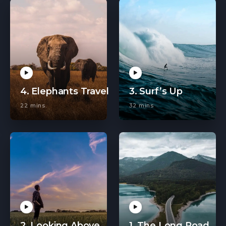
4. Elephants Travel
3. Surf’s Up
22 mins.
32 mins
2. Looking Above
1. The Long Road