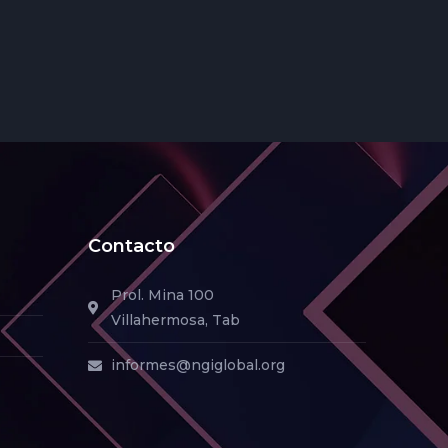
Contacto
Prol. Mina 100
Villahermosa, Tab
informes@ngiglobal.org