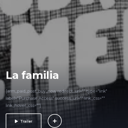
La familia
[arm_paid_post_buy_now redirect_url="" type="link"
label="Purchase Access" success_url="" link_css=""
link_hover_css=""]
Trailer