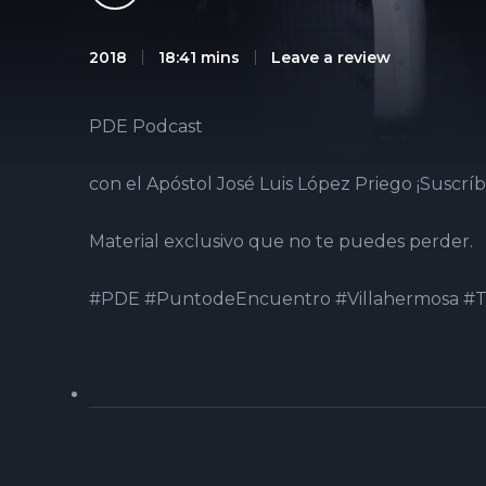
2018
18:41 mins
Leave a review
PDE Podcast
con el Apóstol José Luis López Priego ¡Suscríb
Material exclusivo que no te puedes perder.
#PDE #PuntodeEncuentro #Villahermosa #T