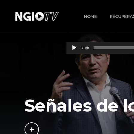
HOME
RECUPERA
Reproductor
00:00
de
audio
Señales de 